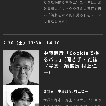
てきた映像監督の二宮ユーキ氏。演
劇撮影のノウハウや演劇の意図を汲
み「演劇を立体的に撮る」をテーマ
にお話します！
2.28（土）13:30‐14:10
中藤毅彦「Cookieで撮
るパリ」(聞き手・雑誌
『写真』編集長 村上仁
一)
登壇者 : 中藤毅彦,村上仁一
世界の都市の路上でスナップショッ