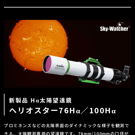
新製品 Hα太陽望遠鏡
ヘリオスター76Hα／100Hα
プロミネンスなどの太陽表面のダイナミックな様子を観測で
きる、太陽観測専用の望遠鏡です。76mm/100mmの口径が