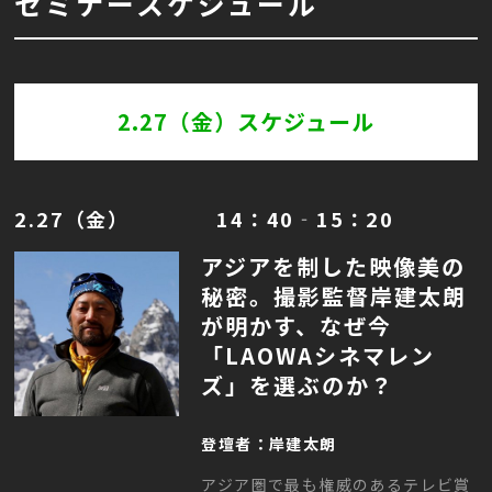
セミナースケジュール
2.27（金）スケジュール
2.27（金） 14：40‐15：20
アジアを制した映像美の
秘密。撮影監督岸建太朗
が明かす、なぜ今
「LAOWAシネマレン
ズ」を選ぶのか？
登壇者：岸建太朗
アジア圏で最も権威のあるテレビ賞