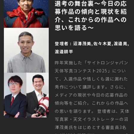
選考の舞台裏〜今日の応
募作品の傾向と現状を紹
介、これからの作品への
思いを語る〜
登壇者 : 沼澤茂美,佐々木夏,渡邉晃,
渡邉耕平
昨年実施した「サイトロンジャパン
天体写真コンテスト2025」につい
て、入選作品や惜しくも選に漏れた
秀作について講評します。さらに、
メディアの現状や今日の応募作品の
傾向等をご紹介。これからの作品へ
の思いを語ります。 登壇者は、天体
写真家・天文イラストレーターの沼
澤茂美氏をはじめとする審査員3名