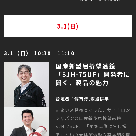
3.1(日)
3.1（日） 10:30‐11:10
国産新型屈折望遠鏡
「SJH-75UF」開発者に
聞く、製品の魅力
登壇者：傳甫淳,渡邉耕平
いよいよ発売となった、サイトロン
ジャパンの国産新型屈折望遠鏡
SJH-75UF。 「星を点像に写し撮
る」という天体望遠鏡の基本的な機