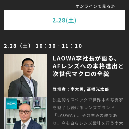
オンラインで見る≫
2.28(土)
2.28（土） 10：30‐11：10
LAOWA李社長が語る、
AFレンズへの本格進出と
次世代マクロの全貌
登壇者：李大勇, 髙橋光太郎
独創的なスペックで世界中の写真家
を魅了し続けるレンズブランド
「LAOWA」。その生みの親であ
り、今も自らレンズ設計を行う李大