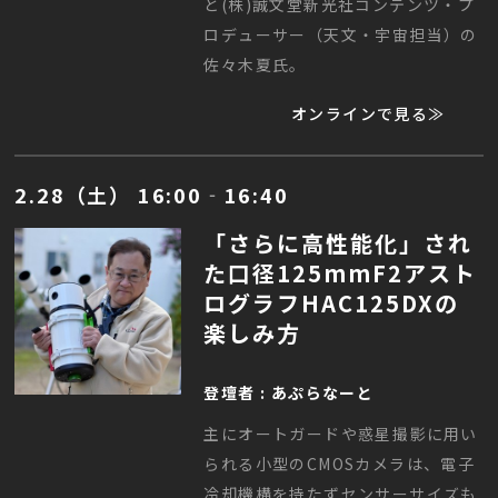
と(株)誠文堂新光社コンテンツ・プ
ロデューサー（天文・宇宙担当）の
佐々木夏氏。
オンラインで見る≫
2.28（土） 16:00‐16:40
「さらに高性能化」され
た口径125mmF2アスト
ログラフHAC125DXの
楽しみ方
登壇者 : あぷらなーと
主にオートガードや惑星撮影に用い
られる小型のCMOSカメラは、電子
冷却機構を持たずセンサーサイズも