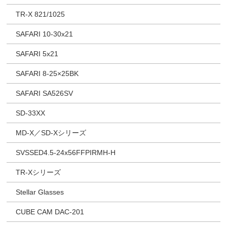
TR-X 821/1025
SAFARI 10-30x21
SAFARI 5x21
SAFARI 8-25×25BK
SAFARI SA526SV
SD-33XX
MD-X／SD-Xシリーズ
SVSSED4.5-24x56FFPIRMH-H
TR-Xシリーズ
Stellar Glasses
CUBE CAM DAC-201