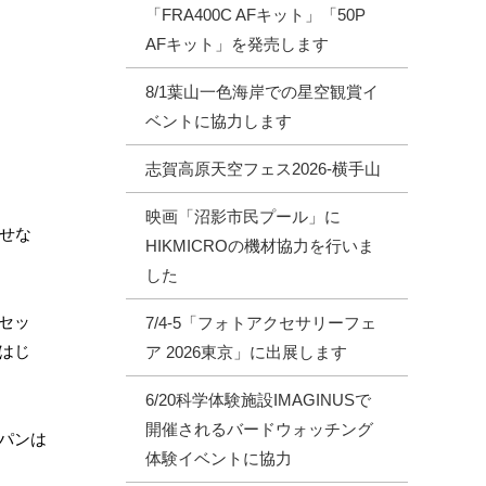
「FRA400C AFキット」「50P
AFキット」を発売します
8/1葉山一色海岸での星空観賞イ
ベントに協力します
志賀高原天空フェス2026‐横手山
映画「沼影市民プール」に
せな
HIKMICROの機材協力を行いま
した
セッ
7/4-5「フォトアクセサリーフェ
はじ
ア 2026東京」に出展します
6/20科学体験施設IMAGINUSで
開催されるバードウォッチング
パンは
体験イベントに協力