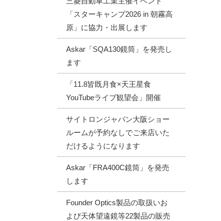
三菱自動車工業主催イベント
「スターキャンプ2026 in 朝霧高
原」に協力・出展します
Askar「SQA130鏡筒」を発売し
ます
「11.8皆既月食×天王星食
YouTubeライブ観望会」開催
サイトロンジャパン大阪ショー
ルームが予約なしでご来店いた
だけるようになります
Askar「FRA400C鏡筒」を発売
します
Founder Optics製品の取扱いお
よび天体望遠鏡等22製品の販売