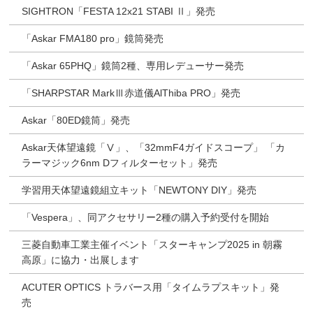
SIGHTRON「FESTA 12x21 STABI Ⅱ」発売
「Askar FMA180 pro」鏡筒発売
「Askar 65PHQ」鏡筒2種、専用レデューサー発売
「SHARPSTAR MarkⅢ赤道儀AlThiba PRO」発売
Askar「80ED鏡筒」発売
Askar天体望遠鏡「Ⅴ」、「32mmF4ガイドスコープ」 「カ
ラーマジック6nm Dフィルターセット」発売
学習用天体望遠鏡組立キット「NEWTONY DIY」発売
「Vespera」、同アクセサリー2種の購入予約受付を開始
三菱自動車工業主催イベント「スターキャンプ2025 in 朝霧
高原」に協力・出展します
ACUTER OPTICS トラバース用「タイムラプスキット」発
売