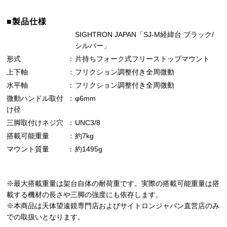
■製品仕様
SIGHTRON JAPAN「SJ-M経緯台 ブラック/
シルバー」
形式
：
片持ちフォーク式フリーストップマウント
上下軸
：
フリクション調整付き全周微動
水平軸
：
フリクション調整付き全周微動
微動ハンドル取付
：
φ6mm
け径
三脚取付けネジ穴
：
UNC3/8
搭載可能重量
：
約7kg
マウント質量
：
約1495g
※最大搭載重量は架台自体の耐荷重です。実際の搭載可能重量は搭
載する機材の長さや三脚の強度にも依存します。
※本商品は天体望遠鏡専門店およびサイトロンジャパン直営店のみ
での取扱いとなります。