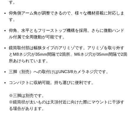
す。
仰角側アーム角が調整できるので、様々な機材搭載に対応しま
す。
仰角、水平ともフリーストップ機構を採用。さらに微動ハンド
ル付属で全周微動が可能です。
鏡筒取付部は幅狭タイプのアリミゾです。アリミゾを取り外す
とM8ネジ穴が35mm間隔で2箇所、M6ネジ穴が35mm間隔で2箇
所あけられています。
三脚（別売）への取付けはUNC3/8カメラネジ穴です。
コンパクトに収納可能。持ち運びに便利です。
※三脚は別売です。
※鏡筒径が太いものは天頂付近に向けた際にマウントに干渉す
る場合があります。