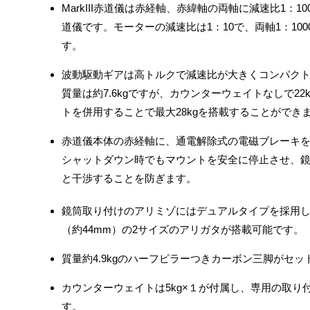
MarkIII赤道儀は赤経軸、赤緯軸の両軸に減速比1：
道儀です。モーターの減速比は1：10で、両軸1：10
す。
波動駆動ギアは高トルクで減速比が大きくコンパクトで
質量は約7.6kgですが、カウンターウェイトなしで2
トを併用することで最大28kgを搭載することができ
赤道儀本体の赤経軸に、通電解除式の電磁ブレーキ
シャットダウン時でもマウントを安全に停止させ、
と干渉することを防ぎます。
鏡筒取り付けのアリミゾにはデュアルタイプを採用し
（約44mm）の2サイズのアリガタが搭載可能です。
質量約4.9kgのハーフピラーつきカーボン三脚がセ
カウンターウェイトは5kg×１が付属し、専用の取り
す。