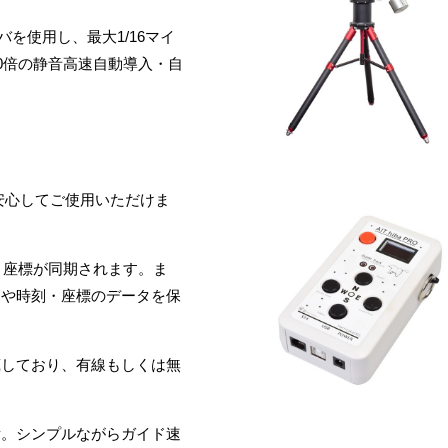
イバを使用し、最大1/16マイ
0倍の静音高速自動導入・自
、安心してご使用いただけま
と座標が同期されます。ま
定や時刻・座標のデータを保
蔵しており、有線もしくは無
備。シンプルながらガイド速