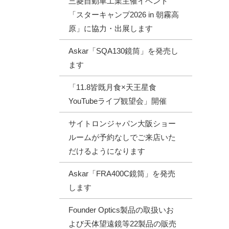
三菱自動車工業主催イベント
「スターキャンプ2026 in 朝霧高
原」に協力・出展します
Askar「SQA130鏡筒」を発売し
ます
「11.8皆既月食×天王星食
YouTubeライブ観望会」開催
サイトロンジャパン大阪ショー
ルームが予約なしでご来店いた
だけるようになります
Askar「FRA400C鏡筒」を発売
します
Founder Optics製品の取扱いお
よび天体望遠鏡等22製品の販売