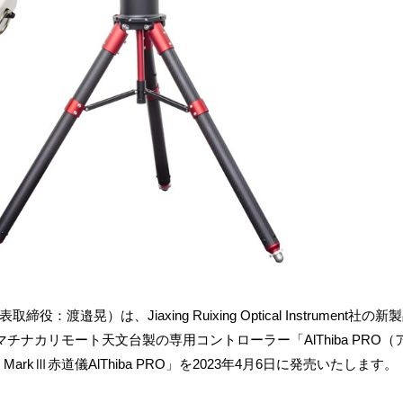
）は、Jiaxing Ruixing Optical Instrument社の新
、マチナカリモート天文台製の専用コントローラー「AlThiba PRO
rkⅢ赤道儀AlThiba PRO」を2023年4月6日に発売いたします。