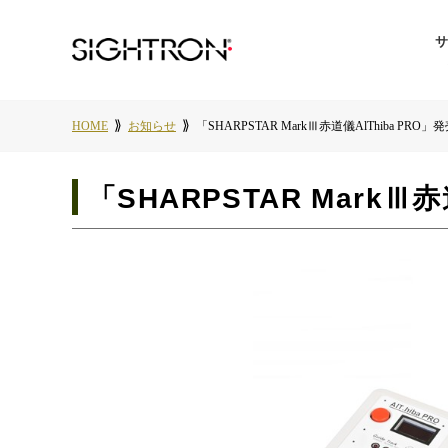
HOME
お知らせ
「SHARPSTAR MarkⅢ赤道儀AlThiba PRO」
「SHARPSTAR MarkⅢ赤